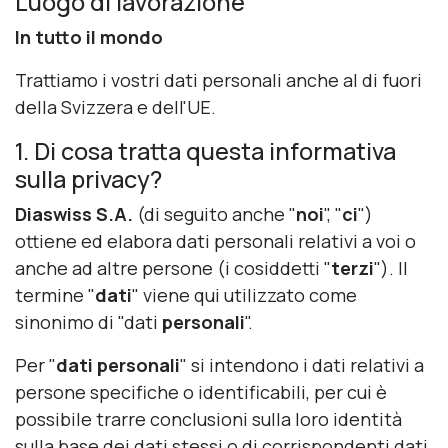
Luogo di lavorazione
In tutto il mondo
Trattiamo i vostri dati personali anche al di fuori
della Svizzera e dell'UE.
1. Di cosa tratta questa informativa
sulla privacy?
Diaswiss S.A.
(di seguito anche "
noi
", "
ci
")
ottiene ed elabora dati personali relativi a voi o
anche ad altre persone (i cosiddetti "
terzi
"). Il
termine "
dati
" viene qui utilizzato come
sinonimo di "dati
personali
".
Per "
dati personali
" si intendono i dati relativi a
persone specifiche o identificabili, per cui è
possibile trarre conclusioni sulla loro identità
sulla base dei dati stessi o di corrispondenti dati