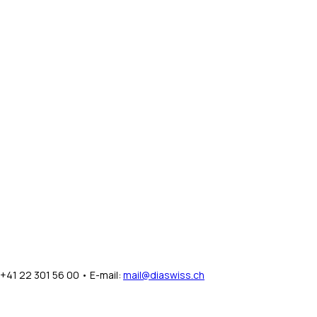
+41 22 301 56 00 • E-mail:
mail@diaswiss.ch