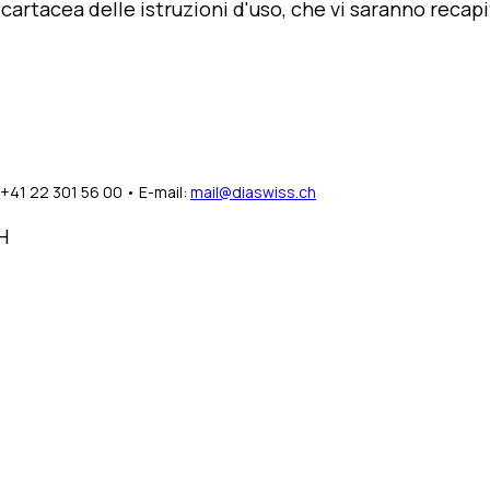
artacea delle istruzioni d'uso, che vi saranno recapit
+41 22 301 56 00 • E-mail:
mail@diaswiss.ch
H